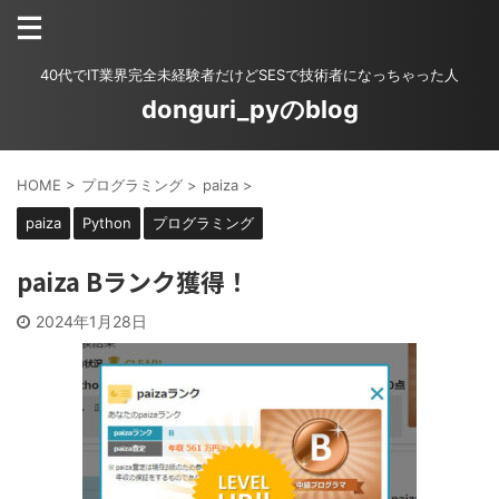
40代でIT業界完全未経験者だけどSESで技術者になっちゃった人
donguri_pyのblog
HOME
>
プログラミング
>
paiza
>
paiza
Python
プログラミング
paiza Bランク獲得！
2024年1月28日