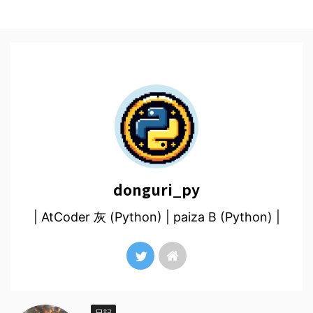
donguri_py
| AtCoder 灰 (Python) | paiza B (Python) |
日記