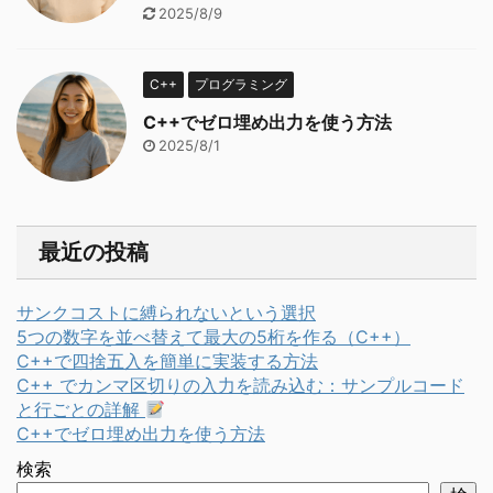
2025/8/9
C++
プログラミング
C++でゼロ埋め出力を使う方法
2025/8/1
最近の投稿
サンクコストに縛られないという選択
5つの数字を並べ替えて最大の5桁を作る（C++）
C++で四捨五入を簡単に実装する方法
C++ でカンマ区切りの入力を読み込む：サンプルコード
と行ごとの詳解
C++でゼロ埋め出力を使う方法
検索